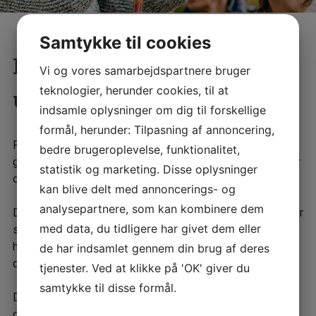
Samtykke til cookies
​Hvad kan du forvente som
Vi og vores samarbejdspartnere bruger
teknologier, herunder cookies, til at
ung på Purhusvej
indsamle oplysninger om dig til forskellige
formål, herunder: Tilpasning af annoncering,
På Purhusvej vil du møde nærværende pædagoger, som
bedre brugeroplevelse, funktionalitet,
gerne vil dig og acceptere din som den person du er. De er
statistik og marketing. Disse oplysninger
omsorgsfulde, humoristiske og rummelige.
kan blive delt med annoncerings- og
analysepartnere, som kan kombinere dem
De ser, hvad du har med i bagagen, både alle de ressourcer
med data, du tidligere har givet dem eller
som du råder over, men også de udfordringer, der er i din
hverdag og de støtter dig i at opdage og indfri dine
de har indsamlet gennem din brug af deres
drømme for fremtiden.
tjenester. Ved at klikke på 'OK' giver du
samtykke til disse formål.
Du kan forvente at blive inddraget i de fleste aspekter af
din hverdag. Dette være sig i forhold til at tilrettelægge