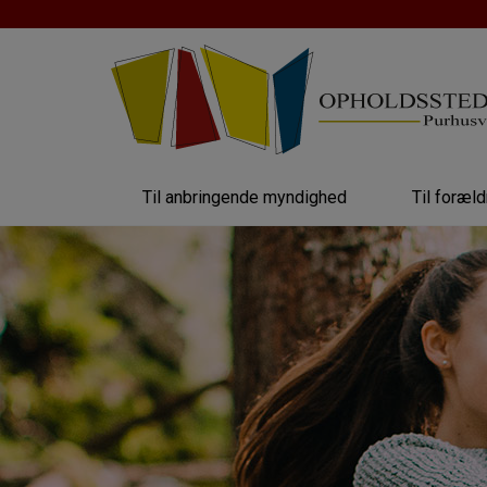
Hop
til
indholdet
Til anbringende myndighed
Til foræl