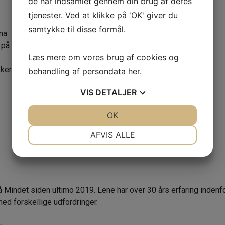
de har indsamlet gennem din brug af deres
tjenester. Ved at klikke på 'OK' giver du
samtykke til disse formål.
ma
å diverse bosteder.
Læs mere om vores brug af cookies og
er sig vidt.
behandling af persondata
her
.
VIS
DETALJER
JA
NEJ
OK
JA
NEJ
NØDVENDIGE
PRÆFERENCER
AFVIS ALLE
JA
NEJ
JA
NEJ
MARKETING
STATISTIK
 Mindet siden ultimo 2019. Lene har over 30 års erfaring inden
med forskellige udfordringer.