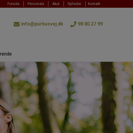
Forside
Personale
Akut
Nyheder
Kontakt
info@purhusvej.dk
98 80 27 99
erende