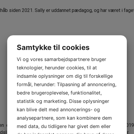
håb siden 2021. Sally er uddannet pædagog, og har været i fage
Samtykke til cookies
Vi og vores samarbejdspartnere bruger
teknologier, herunder cookies, til at
indsamle oplysninger om dig til forskellige
formål, herunder: Tilpasning af annoncering,
bedre brugeroplevelse, funktionalitet,
statistik og marketing. Disse oplysninger
kan blive delt med annoncerings- og
analysepartnere, som kan kombinere dem
en er uddannet pædagog og har været på afdelingen siden 2019. 
med data, du tidligere har givet dem eller
dsliv stiftet bekendtskab med mange forskellige eksistenser.