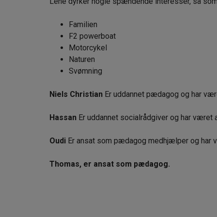
Lene dyrker nogle spændende interesser, så som
Familien
F2 powerboat
Motorcykel
Naturen
Svømning
Niels Christian
Er uddannet pædagog og har være
Hassan
Er uddannet socialrådgiver og har været
Oudi
Er ansat som pædagog medhjælper og har v
Thomas, er ansat som pædagog.