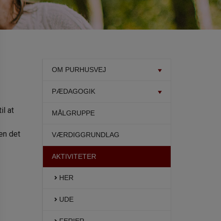
OM PURHUSVEJ
PÆDAGOGIK
l at
MÅLGRUPPE
en det
VÆRDIGGRUNDLAG
AKTIVITETER
HER
UDE