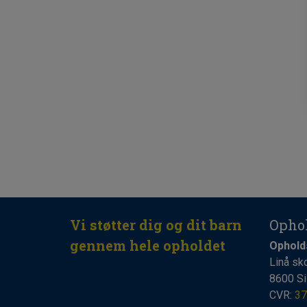
Vi støtter dig og dit barn
Opho
gennem hele opholdet
Ophold
Linå sk
8600 Si
CVR:
37