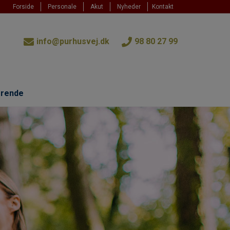
Forside
Personale
Akut
Nyheder
Kontakt
info@purhusvej.dk
98 80 27 99
erende