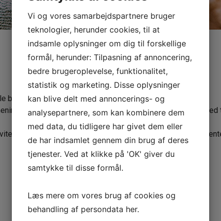
Vi og vores samarbejdspartnere bruger
teknologier, herunder cookies, til at
indsamle oplysninger om dig til forskellige
formål, herunder: Tilpasning af annoncering,
bedre brugeroplevelse, funktionalitet,
statistik og marketing. Disse oplysninger
kan blive delt med annoncerings- og
le behov, der måtte være.
eningsfuld hverdag, som de i videst muligt omfang selv er med ti
analysepartnere, som kan kombinere dem
med data, du tidligere har givet dem eller
iviteter, hvor pædagogerne støtter de unge i deres valg, hvad ent
de har indsamlet gennem din brug af deres
tjenester. Ved at klikke på 'OK' giver du
samtykke til disse formål.
Læs mere om vores brug af cookies og
behandling af persondata
her
.