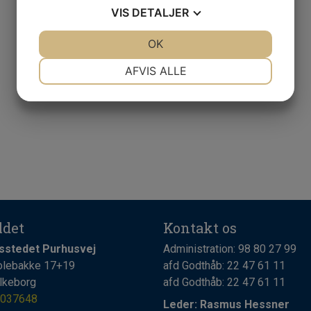
VIS
DETALJER
JA
NEJ
OK
JA
NEJ
NØDVENDIGE
PRÆFERENCER
AFVIS ALLE
JA
NEJ
JA
NEJ
MARKETING
STATISTIK
ldet
Kontakt os
sstedet Purhusvej
Administration:
98 80 27 99
olebakke 17+19
afd Godthåb:
22 47 61 11
lkeborg
afd Godthåb:
22 47 61 11
037648
Leder: Rasmus Hessner