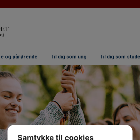
dre og pårørende
Til dig som ung
Til dig som stud
Samtykke til cookies