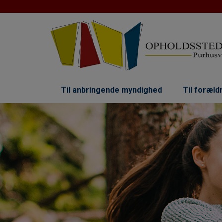
Hop
til
indholdet
Til anbringende myndighed
Til foræl